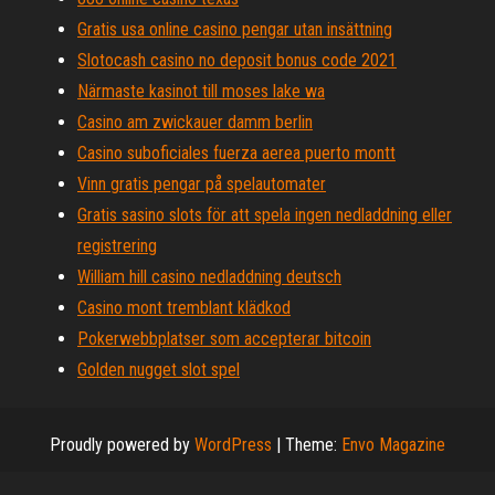
Gratis usa online casino pengar utan insättning
Slotocash casino no deposit bonus code 2021
Närmaste kasinot till moses lake wa
Casino am zwickauer damm berlin
Casino suboficiales fuerza aerea puerto montt
Vinn gratis pengar på spelautomater
Gratis sasino slots för att spela ingen nedladdning eller
registrering
William hill casino nedladdning deutsch
Casino mont tremblant klädkod
Pokerwebbplatser som accepterar bitcoin
Golden nugget slot spel
Proudly powered by
WordPress
|
Theme:
Envo Magazine