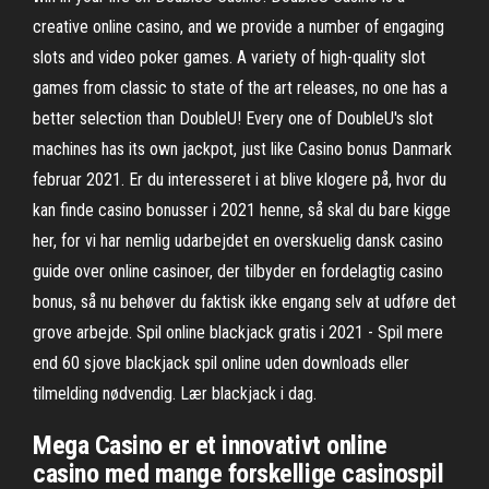
creative online casino, and we provide a number of engaging
slots and video poker games. A variety of high-quality slot
games from classic to state of the art releases, no one has a
better selection than DoubleU! Every one of DoubleU's slot
machines has its own jackpot, just like Casino bonus Danmark
februar 2021. Er du interesseret i at blive klogere på, hvor du
kan finde casino bonusser i 2021 henne, så skal du bare kigge
her, for vi har nemlig udarbejdet en overskuelig dansk casino
guide over online casinoer, der tilbyder en fordelagtig casino
bonus, så nu behøver du faktisk ikke engang selv at udføre det
grove arbejde. Spil online blackjack gratis i 2021 - Spil mere
end 60 sjove blackjack spil online uden downloads eller
tilmelding nødvendig. Lær blackjack i dag.
Mega Casino er et innovativt online
casino med mange forskellige casinospil