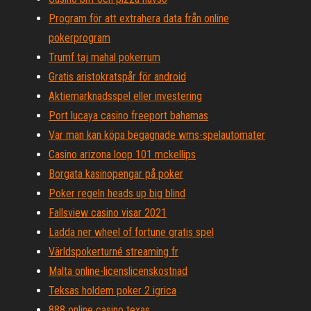
Program för att extrahera data från online
pokerprogram
Trumf taj mahal pokerrum
Gratis aristokratspår för android
Aktiemarknadsspel eller investering
Port lucaya casino freeport bahamas
Var man kan köpa begagnade wms-spelautomater
Casino arizona loop 101 mckellips
Borgata kasinopengar på poker
Poker regeln heads up big blind
Fallsview casino visar 2021
Ladda ner wheel of fortune gratis spel
Världspokerturné streaming fr
Malta online-licenslicenskostnad
Teksas holdem poker 2 igrica
888 online casino texas